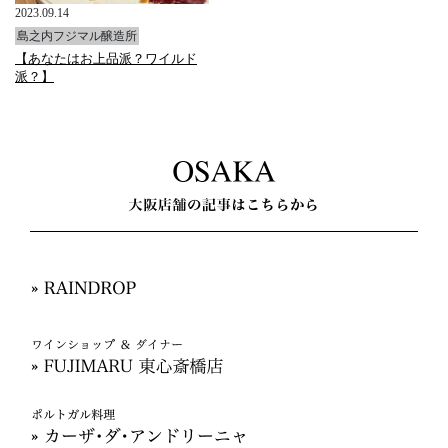
2023.09.14
島之内フジマル醸造所
【あなたはお上品派？ワイルド
派？】