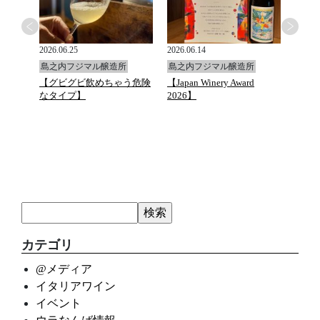
2026.06.25
2026.06.14
2026.0
島之内フジマル醸造所
島之内フジマル醸造所
島之
と万願
【グビグビ飲めちゃう危険
【Japan Winery Award
G.D.Va
ュトマ
なタイプ】
2026】
カテゴリ
@メディア
イタリアワイン
イベント