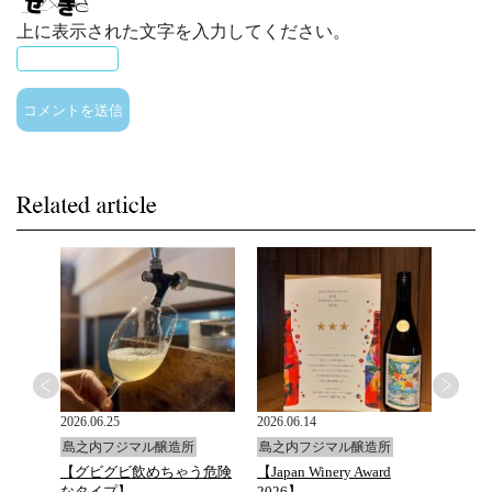
上に表示された文字を入力してください。
2026.06.25
2026.06.14
2026.0
島之内フジマル醸造所
島之内フジマル醸造所
島之
と万願
【グビグビ飲めちゃう危険
【Japan Winery Award
G.D.Va
ュトマ
なタイプ】
2026】