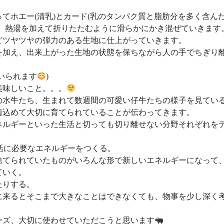
てホエー(清乳)とカード(乳のタンパク質と脂肪分を多く含ん
ら、熱湯を加えて折りたたむように滑らかにかき混ぜていきます
どツヤツヤの弾力のある生地に仕上がっていきます。
を加え、出来上がった生地の状態を保ちながら人の手でちぎり
いられます
)
美味しいこと。。。
の水牛たち、生まれて数週間の可愛い仔牛たちの様子を見てい
情込めて大切に育てられていることが伝わってきます。
ネルギーといった生活と切っても切り離せない分野それぞれを
活に必要なエネルギーをつくる。
捨てられていたものがいろんな形で新しいエネルギーになって
ていく。
たりする。
に来るとそこまで大きなことはできなくても、物事を少し深く
ーズ、大切に使わせていただこうと思います