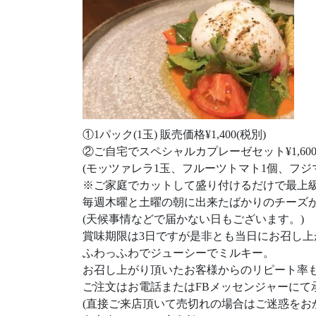
①1パック(1玉) 販売価格¥1,400(税別)
②ご自宅でスペシャルカプレーゼセット¥1,600
(モッツァレラ1玉、フルーツトマト1個、フジ
※ご家庭でカットして盛り付けるだけで最上
毎週木曜と土曜の朝に出来たばかりのチーズ
(天候事情などで届かない日もございます。)
賞味期限は3日ですが是非とも当日にお召し
ふわっふわでジューシーでミルキー。
お召し上がり頂いたお客様からのリピート率も高
ご注文はお電話またはFBメッセンジャーにて
(直接ご来店頂いて売切れの場合はご迷惑をお