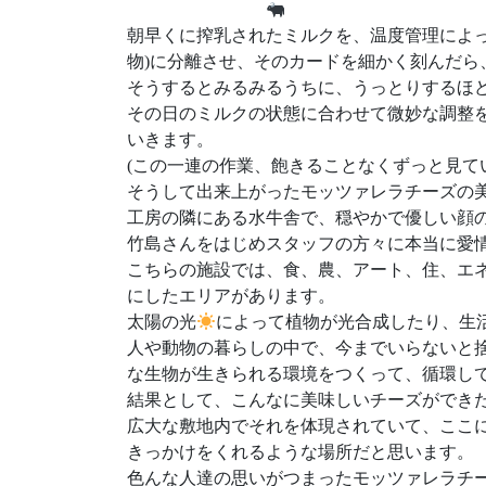
朝早くに搾乳されたミルクを、温度管理によっ
物)に分離させ、そのカードを細かく刻んだ
そうするとみるみるうちに、うっとりするほ
その日のミルクの状態に合わせて微妙な調整
いきます。
(この一連の作業、飽きることなくずっと見て
そうして出来上がったモッツァレラチーズの
工房の隣にある水牛舎で、穏やかで優しい顔
竹島さんをはじめスタッフの方々に本当に愛
こちらの施設では、食、農、アート、住、エ
にしたエリアがあります。
太陽の光
によって植物が光合成したり、生
人や動物の暮らしの中で、今までいらないと
な生物が生きられる環境をつくって、循環し
結果として、こんなに美味しいチーズができ
広大な敷地内でそれを体現されていて、ここ
きっかけをくれるような場所だと思います。
色んな人達の思いがつまったモッツァレラチ