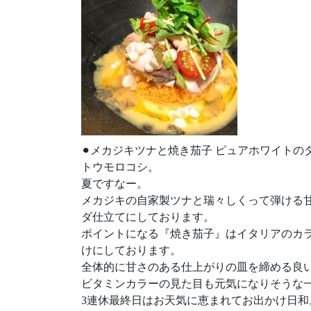
⚫︎
メカジキツナと焼き茄子 ピュアホワイトの
トウモロコシ。
夏ですなー。
メカジキの自家製ツナと瑞々しくって弾ける甘
ダ仕立てにしております。
ポイントになる『焼き茄子』はイタリアのカ
けにしております。
全体的に甘さのある仕上がりの皿を締める良いア
ビタミンカラーの見た目も元気になりそうな
3連休最終日はお天気に恵まれてお出かけ日