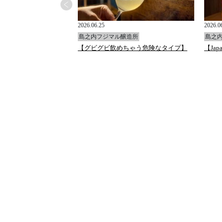
2026.06.25
2026.0
造所
島之内フジマル醸造所
島之
チャと万願寺唐辛子のフ
【グビグビ飲めちゃう危険なタイプ】
【Japa
ペンネ』