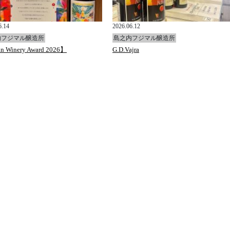
6.14
2026.06.12
内フジマル醸造所
島之内フジマル醸造所
n Winery Award 2026】
G.D.Vajra