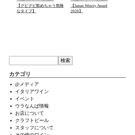
と万願
【グビグビ飲めちゃう危険
【Japan Winery Award
G.D.Va
ュトマ
なタイプ】
2026】
カテゴリ
@メディア
イタリアワイン
イベント
ウラなんば情報
お店について
クラフトビール
スタッフについて
その他のワイン