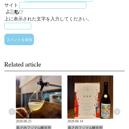
サイト
上に表示された文字を入力してください。
2026.06.25
2026.06.14
2026.0
島之内フジマル醸造所
島之内フジマル醸造所
島之