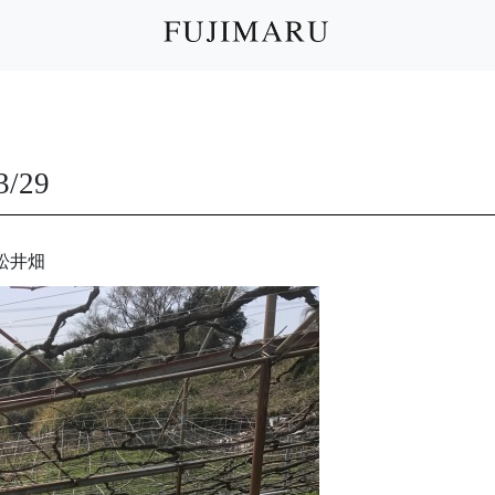
29
松井畑