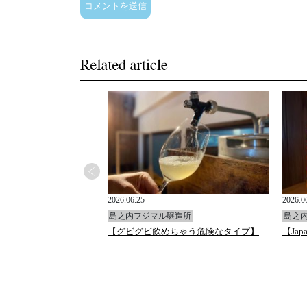
2026.06.25
2026.0
造所
島之内フジマル醸造所
島之
チャと万願寺唐辛子のフ
【グビグビ飲めちゃう危険なタイプ】
【Japa
ペンネ』