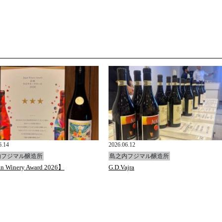
6.14
2026.06.12
内フジマル醸造所
島之内フジマル醸造所
n Winery Award 2026】
G.D.Vajra