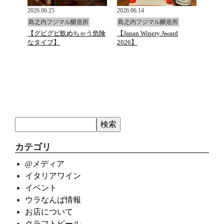
2026.06.25
2026.06.14
2026.0
島之内フジマル醸造所
島之内フジマル醸造所
島之
と万願
【グビグビ飲めちゃう危険
【Japan Winery Award
G.D.Va
ュトマ
なタイプ】
2026】
カテゴリ
@メディア
イタリアワイン
イベント
ウラなんば情報
お店について
クラフトビール