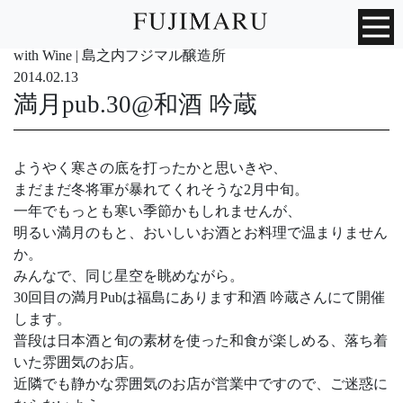
with Wine | 島之内フジマル醸造所
2014.02.13
満月pub.30@和酒 吟蔵
ようやく寒さの底を打ったかと思いきや、
まだまだ冬将軍が暴れてくれそうな2月中旬。
一年でもっとも寒い季節かもしれませんが、
明るい満月のもと、おいしいお酒とお料理で温まりません
か。
みんなで、同じ星空を眺めながら。
30回目の満月Pubは福島にあります和酒 吟蔵さんにて開催
します。
普段は日本酒と旬の素材を使った和食が楽しめる、落ち着
いた雰囲気のお店。
近隣でも静かな雰囲気のお店が営業中ですので、ご迷惑に