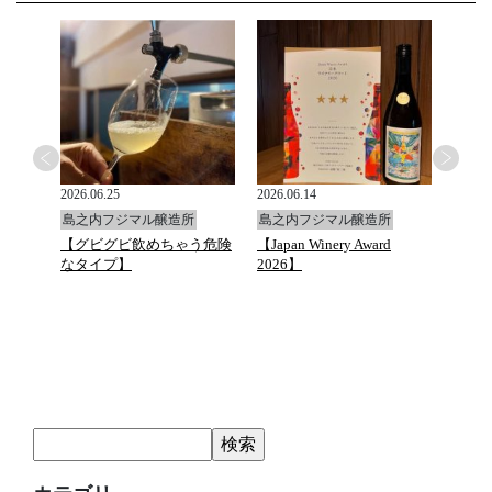
2026.06.25
2026.06.14
2026.0
島之内フジマル醸造所
島之内フジマル醸造所
島之
と万願
【グビグビ飲めちゃう危険
【Japan Winery Award
G.D.Va
ュトマ
なタイプ】
2026】