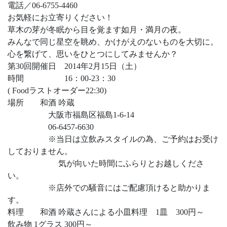
電話／06-6755-4460
お気軽にお立寄りください！
草木の芽が冬眠から目を覚ます如月・満月の夜。
みんなで同じ星空を眺め、かけがえのないものを大切に。
心を繋げて、思いをひとつにしてみませんか？
第30回開催日 2014年2月15日（土）
時間 16：00-23：30
( Foodラストオーダー22:30)
場所 和酒 吟蔵
大阪市福島区福島1-6-14
06-6457-6630
※当日は立飲みスタイルの為、ご予約はお受け
しておりません。
気が向いた時間にふらりとお越しくださ
い。
※店外での騒音にはご配慮頂けると助かりま
す。
料理 和酒 吟蔵さんによる小皿料理 1皿 300円～
飲み物 1グラス 300円～