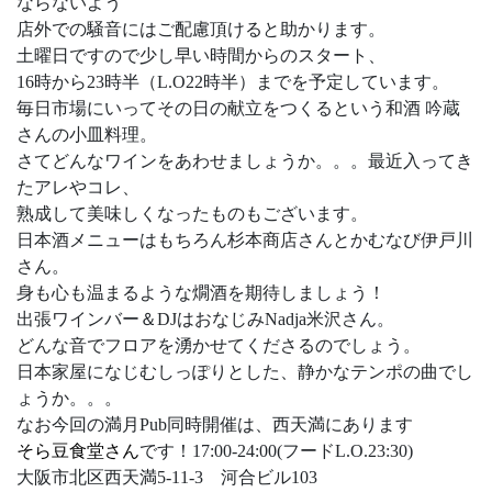
ならないよう
店外での騒音にはご配慮頂けると助かります。
土曜日ですので少し早い時間からのスタート、
16時から23時半（L.O22時半）までを予定しています。
毎日市場にいってその日の献立をつくるという和酒 吟蔵
さんの小皿料理。
さてどんなワインをあわせましょうか。。。最近入ってき
たアレやコレ、
熟成して美味しくなったものもございます。
日本酒メニューはもちろん杉本商店さんとかむなび伊戸川
さん。
身も心も温まるような燗酒を期待しましょう！
出張ワインバー＆DJはおなじみNadja米沢さん。
どんな音でフロアを湧かせてくださるのでしょう。
日本家屋になじむしっぽりとした、静かなテンポの曲でし
ょうか。。。
なお今回の満月Pub同時開催は、西天満にあります
そら豆食堂さん
です！17:00-24:00(フードL.O.23:30)
大阪市北区西天満5-11-3 河合ビル103