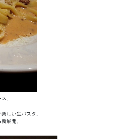
ーネ。
が楽しい生パスタ。
る新展開、