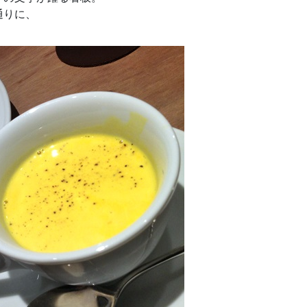
通りに、
。