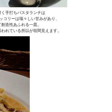
付く手打ちパスタランチは
ロッコリーは瑞々しい甘みがあり、
ど創造性あふれる一皿。
謳われている所以が垣間見えます。