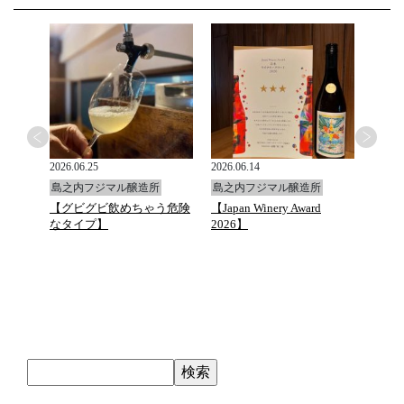
2026.06.25
2026.06.14
2026.0
島之内フジマル醸造所
島之内フジマル醸造所
島之
と万願
【グビグビ飲めちゃう危険
【Japan Winery Award
G.D.Va
ュトマ
なタイプ】
2026】