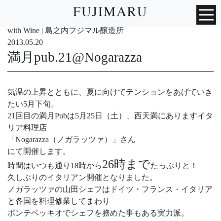
with Wine | 島之内フジマル醸造所
2013.05.20
満月pub.21@Nogarazza
気温の上昇とともに、夏に向けてテンションをあげていき
たい5月下旬。
21回目の満月Pubは5月25日（土）、西天満にありますイタ
リア料理店
「Nogarazza（ノガラッツァ）」さん
にて開催します。
26時まで
時間はいつも通り18時から
たっぷりと！
久しぶりのイタリアン開催となりました。
ノガラッツァの山田シェフはドイツ・フランス・イタリア
と各国を料理修業してまわり
ポンテベッキオでシェフを務めた事もある実力派。