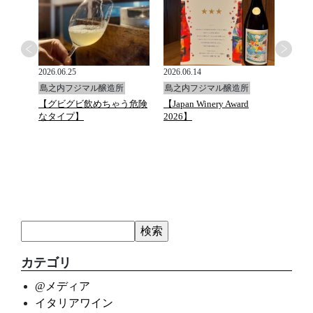
2026.06.25
2026.06.14
2026.0
島之内フジマル醸造所
島之内フジマル醸造所
島之
と万願
【グビグビ飲めちゃう危険
【Japan Winery Award
G.D.Va
ュトマ
なタイプ】
2026】
カテゴリ
@メディア
イタリアワイン