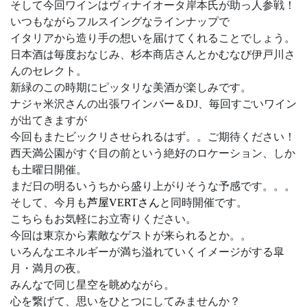
そして今回ワインはヴィナイオータ岸本氏が助っ人参戦！
いつもながらフルスイングなラインナップで
イタリアから造り手の想いを届けてくれることでしょう。
日本酒は毎度おなじみ、杉本商店さんとかむなび伊戸川さ
んのセレクト。
新緑のこの時期にピッタリな美酒が楽しみです。
ナジャ米沢さんの出張ワインバー＆DJ、毎回すごいワイン
が出てきますが
今回もまたビックリさせられるはず。。ご期待ください！
西天満公園がすぐ目の前という絶好のロケーション、しか
も土曜日開催。
まだ日の明るいうちから盛り上がりそうな予感です。。。
そして、今月も
芦屋VERTさん
と同時開催です。
こちらもお気軽にお立寄りください。
今回は東京から素敵なゲストが来られるとか。。
いろんなエネルギーが満ち溢れていくイメージがする皐
月・満月の夜。
みんなで同じ星空を眺めながら。
心を繋げて、思いをひとつにしてみませんか？