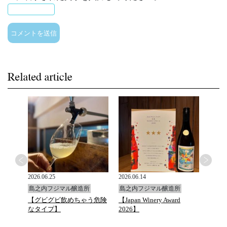
2026.06.25
2026.06.14
2026.0
島之内フジマル醸造所
島之内フジマル醸造所
島之
と万願
【グビグビ飲めちゃう危険
【Japan Winery Award
G.D.Va
ュトマ
なタイプ】
2026】