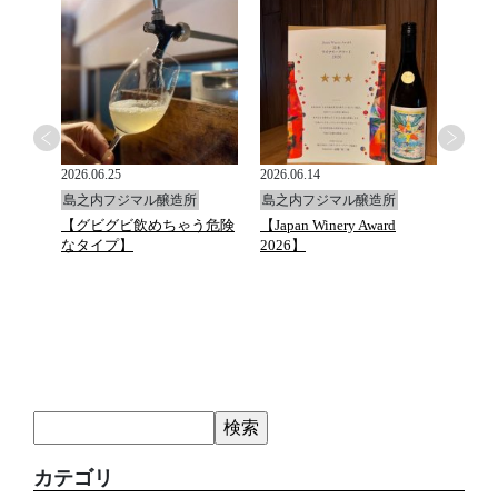
2026.06.25
2026.06.14
2026.0
島之内フジマル醸造所
島之内フジマル醸造所
島之
と万願
【グビグビ飲めちゃう危険
【Japan Winery Award
G.D.Va
ュトマ
なタイプ】
2026】
カテゴリ