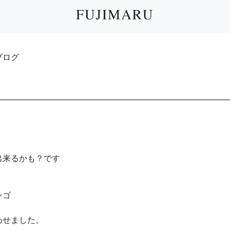
フブログ
出来るかも？です
ンゴ
わせました。