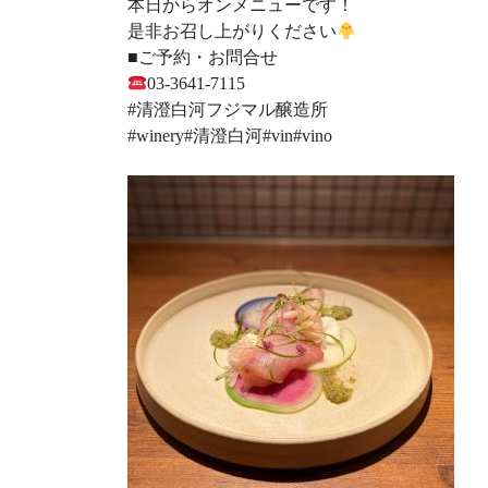
本日からオンメニューです！
是非お召し上がりください
■ご予約・お問合せ
03-3641-7115
#清澄白河フジマル醸造所
#winery#清澄白河#vin#vino