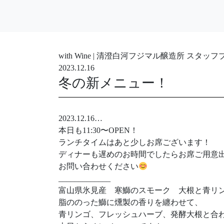
with Wine | 清澄白河フジマル醸造所 スタッ
2023.12.16
冬の新メニュー！
2023.12.16…
本日も11:30〜OPEN！
ランチタイムはあと少しお席ございます！
ディナーも遅めのお時間でしたらお席ご用意
お問い合わせください
_____________
富山県氷見産 寒鰤のスモーク 大根と青リ
脂ののった鰤に燻製の香りを纏わせて、
青リンゴ、フレッシュハーブ、発酵大根と合