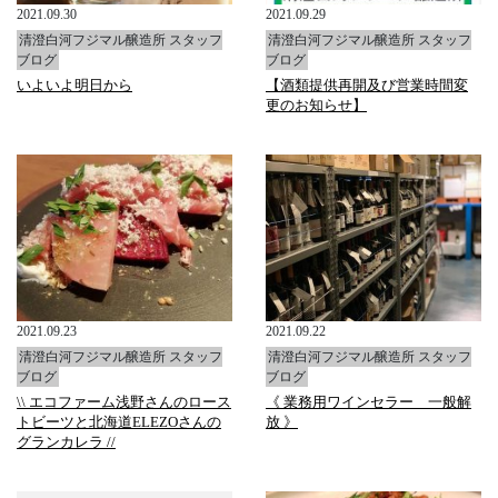
2021.09.30
2021.09.29
清澄白河フジマル醸造所 スタッフ
清澄白河フジマル醸造所 スタッフ
ブログ
ブログ
いよいよ明日から
【酒類提供再開及び営業時間変
更のお知らせ】
2021.09.23
2021.09.22
清澄白河フジマル醸造所 スタッフ
清澄白河フジマル醸造所 スタッフ
ブログ
ブログ
\\ エコファーム浅野さんのロース
《 業務用ワインセラー 一般解
トビーツと北海道ELEZOさんの
放 》
グランカレラ //