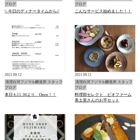
ブログ
ブログ
\\ 今日のディナータイムから//
こんなサービス始めました！！
2021.09.12
2021.09.11
清澄白河フジマル醸造所 スタッフ
清澄白河フジマル醸造所 スタッフ
ブログ
ブログ
本日も11:30より、Open！！
料理部セレクト ビオファーム
美土里さんのお芋セット