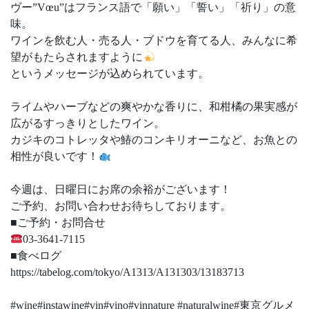
ヴー”Vœu”はフランス語で「願い」「誓い」「祈り」の意
味。
ワインを飲む人・売る人・ブドウを育てる人、みんなに希
望がもたらされますように
というメッセージが込められています。
ライムやハーブなどの爽やかな香りに、和柑橘の果実感が
広がるすっきりとしたワイン。
カジキのコトレッタや鰆のコンキリオーニなど、お魚との
相性が良いです！
今週は、日曜日にお席の余裕がございます！
ご予約、お問い合わせお待ちしております。
■ご予約・お問合せ
03-3641-7115
■食べログ
https://tabelog.com/tokyo/A1313/A131303/13183713
#wine#instawine#vin#vino#vinnature #naturalwine#東京グルメ