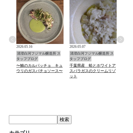
2026.05.16
2026.05.07
2026.0
所 ス
清澄白河フジマル醸造所 ス
清澄白河フジマル醸造所 ス
清澄
タッフブログ
タッフブログ
タッ
〜鯵のカルパッチョ キュ
千葉県産 蛤とホワイトア
福島
ウリのガスパチョソース〜
スパラガスのクリームリゾ
ルタ
ット
カテゴリ