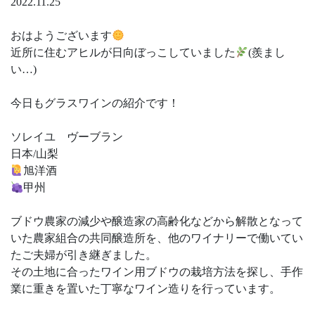
2022.11.25
おはようございます
近所に住むアヒルが日向ぼっこしていました
(羨まし
い…)
今日もグラスワインの紹介です！
ソレイユ ヴーブラン
日本/山梨
旭洋酒
甲州
ブドウ農家の減少や醸造家の高齢化などから解散となって
いた農家組合の共同醸造所を、他のワイナリーで働いてい
たご夫婦が引き継ぎました。
その土地に合ったワイン用ブドウの栽培方法を探し、手作
業に重きを置いた丁寧なワイン造りを行っています。