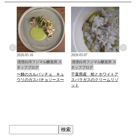
2026.05.16
2026.05.07
2026.0
所 ス
清澄白河フジマル醸造所 ス
清澄白河フジマル醸造所 ス
清澄
タッフブログ
タッフブログ
タッ
〜鯵のカルパッチョ キュ
千葉県産 蛤とホワイトア
福島
ウリのガスパチョソース〜
スパラガスのクリームリゾ
ルタ
ット