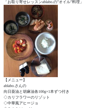
「お取り寄せレッスンablabo.の”オイル”料理」
【メニュー】
ablabo.さんの
向日葵油と胡麻油各100g×1本ずつ付き
◇カリフラワーのリゾット
◇中華風アヒージョ