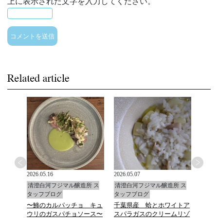
上に表示された文字を入力してください。
2026.05.16
2026.05.07
2026.0
所 ス
清澄白河フジマル醸造所 ス
清澄白河フジマル醸造所 ス
清澄
タッフブログ
タッフブログ
タッ
〜鯵のカルパッチョ キュ
千葉県産 蛤とホワイトア
福島
ウリのガスパチョソース〜
スパラガスのクリームリゾ
ルタ