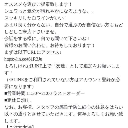
オススメを選びご提案致します！
シュワっと気分が晴れやかになるような、、
スッキリした白ワインがいい！
あまり良く分からない、自分で選ぶのが自信ない方ももど
しどしご来店下さいませ。
会話をする様に、何でも聞いて下さいね！
皆様のお問い合わせ、お待ちしております！
まずは以下
URL
にアクセス
↓
https://lin.ee/t61R3Ju
よろしければ
LINE
上で「友達」として追加をお願いしま
す！
（※
LINE
をご利用されていない方はアカウント登録が必
要になります）
■
営業時間
:11:30
〜
21:00
ラストオーダー
■
定休日
:
無し
なお、お客様、スタッフの感染予防に細心の注意をはらい
以下の通りとさせていただきます。何卒よろしくお願い致
します。
【ご注文方法】