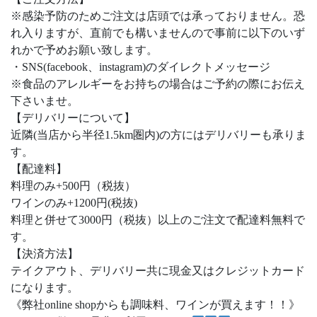
※
感染予防のためご注文は店頭では承っておりません。恐
れ入りますが、直前でも構いませんので事前に以下のいず
れかで予めお願い致します。
・
SNS(facebook
、
instagram)
のダイレクトメッセージ
※
食品のアレルギーをお持ちの場合はご予約の際にお伝え
下さいませ。
【デリバリーについて】
近隣
(
当店から半径
1.5km
圏内
)
の方にはデリバリーも承りま
す。
【配達料】
料理のみ
+500
円（税抜）
ワインのみ
+1200
円
(
税抜
)
料理と併せて
3000
円（税抜）以上のご注文で配達料無料で
す。
【決済方法】
テイクアウト、デリバリー共に現金又はクレジットカード
になります。
《弊社
online shop
からも調味料、ワインが買えます！！》