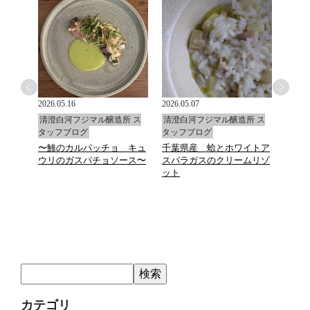
2026.05.16
2026.05.07
2026.0
所 ス
清澄白河フジマル醸造所 ス
清澄白河フジマル醸造所 ス
清澄
タッフブログ
タッフブログ
タッ
〜鯵のカルパッチョ キュ
千葉県産 蛤とホワイトア
福島
ウリのガスパチョソース〜
スパラガスのクリームリゾ
ルタ
ット
カテゴリ