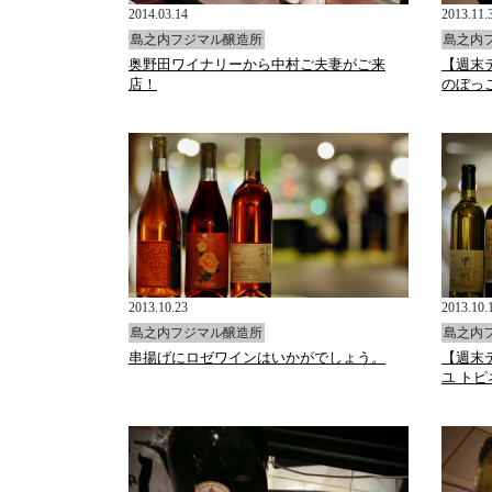
2014.03.14
2013.11.
島之内フジマル醸造所
島之内
奥野田ワイナリーから中村ご夫妻がご来
【週末
店！
のぼっこ
2013.10.23
2013.10.
島之内フジマル醸造所
島之内
串揚げにロゼワインはいかがでしょう。
【週末
ユ トピ