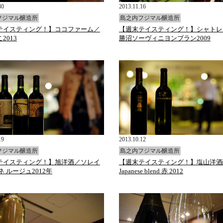
30
2013.11.16
フジマル醸造所
島之内フジマル醸造所
テイスティング！】ココファーム／
【週末テイスティング！】シャトレ
2013
勝沼ソーヴィニヨンブラン2009
19
2013.10.12
フジマル醸造所
島之内フジマル醸造所
テイスティング！】旭洋酒／ソレイ
【週末テイスティング！】塩山洋酒
ネ ルージュ2012年
Japanese blend 赤 2012