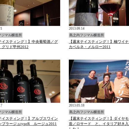
21
2013.09.14
フジマル醸造所
島之内フジマル醸造所
テイスティング！】中央葡萄酒／グ
【週末テイスティング！】楠ワイナ
グリド甲州2012
カベルネ・メルロー2011
17
2013.05.18
フジマル醸造所
島之内フジマル醸造所
テイスティング！】アルプスワイン
【週末テイスティング！】ダイヤモ
ブラージュtypeR ルージュ2011
造／ロサード と、イタリア好き入
した！