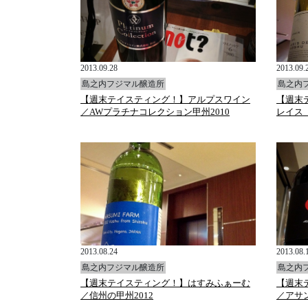
2013.09.28
2013.09.
島之内フジマル醸造所
島之内
【週末テイスティング！】アルプスワイン
【週末
／AWプラチナコレクション甲州2010
レイス 
2013.08.24
2013.08.
島之内フジマル醸造所
島之内
【週末テイスティング！】はすみふぁーむ
【週末
／信州の甲州2012
／アサン