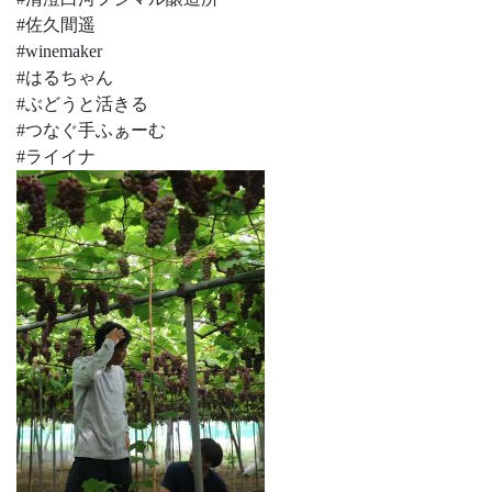
#佐久間遥
#winemaker
#はるちゃん
#ぶどうと活きる
#つなぐ手ふぁーむ
#ライイナ