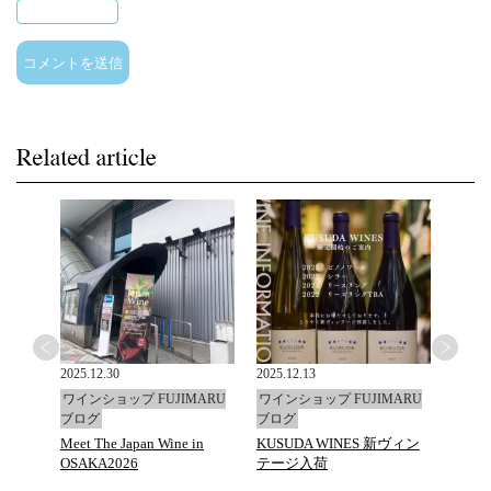
2025.12.30
2025.12.13
2025.1
ARU
ワインショップ FUJIMARU
ワインショップ FUJIMARU
ワイン
ブログ
ブログ
ブロ
ジェク
Meet The Japan Wine in
KUSUDA WINES 新ヴィン
限定
OSAKA2026
テージ入荷
ム