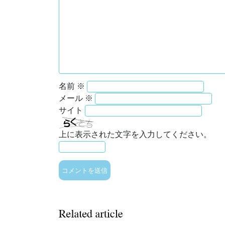
名前
※
メール
※
サイト
上に表示された文字を入力してください。