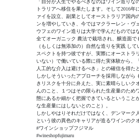
「自分が人生でやるべきなのはワイン造りなの
トラリアへ移住を果たします。そして2016
ァイを設立、副業としてオーストラリア国内
ンを増やしていき、今ではマクラーレン・ヴ
ウフェのワイン造りは大学で学んだものでは
全てオーガニック 農法で栽培され、醸造面
（もしくは無添加の）自然な造りを実践 し
スペクトを持つ彼ですが、実際にオーストラ
いない）で働いている際に得た実体験から、
人工的な介入は避けるべき」との確信を得た
しかしそういったアプローチを採用しながら
きリスクを十分に弁えた、実に素晴らしいク
んのこと、１つはその限られた生産量のため
態にあるか細かく把握できているということ
な生産量にはしないとのこと）。
しかしやはりそれだけではなく、デンマーク
という彼の異色のキャリアが造るワインのク
#ワインショップフジマル
#wineshopfujimaru