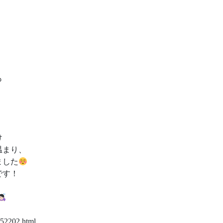
も
け
温まり、
ました
です！
052202.html