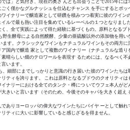
では」と気付き、現在の奥さ んとも出会うことで2015年には
年にごく僅かなグルナッシュを仕込むチャンス を手にするとポッ
のワイナリーで醸造家として研鑽を積みつつ着実に彼のワインの
ェイルで最も熱い注目を集めているレーベルの１つとなりまし
なく、全て実践によって得た経験に基づくもの。原料となるブ
でも野生酵母による自然醗酵、少量の亜硫酸以外の添加物を用い
ています。クラシックなワインもナチュラルワインもその両方に
リア国内で醸造 家として複数のワイナリー（ナチュラルな造り
「素晴らしい畑のテロワールを表現す るためには、なるべく不
と言います。
 も、細部にまでしっかりと意識の行き届いた彼のワインたちは
オリティを誇ります。 これは原料となるブドウのクオリティは
ワイナリーにおける全てのタンク・樽につ いてウフェ本人がど
が大きいと言います（そのため、今後そのキャパを大きく超え 
人でありヨーロッパの偉大なワインたちにバイヤ ーとして触れ
オリティに大いに影響していると感じざるを得ません。