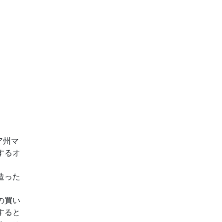
リア州マ
するオ
造った
の買い
すると