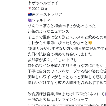
ポッペルヴァイ
2022 ロォ
南オーストラリア
シャルドネ
りんごっぽさと梅酒っぽさがあわさった
紅茶のようなニュアンス
そこまで重さはなく割とスルスルと飲めるの
これからの季節にぴったりかな〜と
(あまり冷やしすぎない方が個人的に好みです)
先日の試飲会で初めてお会いしました
参加者が多く、忙しい中でも
自分のワインを飲んで無さそうな方に声をか
丁寧に自分のワインをサーブする彼の姿に心
美味しいワインがもっともっと美味しく感じ
味わいだけでなく彼の人間性を含めおすすめ
飲食店様は営業担当またはLINEビジネスにて
一般のお客様はオンラインショップ
https://www.wineshopfujimaru.com/smp/item/2025