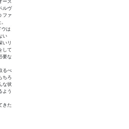
オース
ペルヴ
 ファ
た。
ドウは
ない
深いリ
をして
必要な
取るべ
もちろ
んな状
るよう
てきた