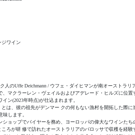
ンジワイン
マーク人のUffe Deichmann / ウフェ・ダイヒマンが南オーストラ
ーで、マクラーレン・ヴェイルおよびアデレード・ヒルズに位置
イン(2023年時点)が仕込まれます。
」とは、彼の祖先がデンマー クの何もない漁村を開拓した際に
を意味します。
インショップでバイヤーを務め、ヨーロッパの偉大なワインたち
ところが研 修で訪れたオーストラリアのバロッサで収穫を経験