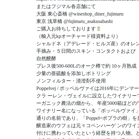
またはフジマル各店舗にて
大阪 東心斎橋 @wineshop_diner_fujimaru
東京 浅草橋 @fujimaru_asakusabashi
ご購入お待ちしております
（輸入元kpオーチャード様資料より）
シャルドネ（アデレード・ヒルズ産）のオレ
手摘み・５日間のスキン・コンタクトおよび
自然醗酵
プレス後500-600Lのオーク樽で約 10ヶ月熟成
少量の亜硫酸を添加しボトリング
ノンフィルター・清澄剤不使用
Poppelvej / ポッペルヴァイは2016年にデン
クラ ーレン・ヴェイルに設立したワイナリ
ーガニック農法の畑から、 年産5000箱ほどのワ
ワイナリー名になっている「ポッペルヴァイ
通りの名前であり、「Poppel=ポプラの樹」
醸造家のウフェは元々コペンハーゲ ンのワ
付けに携わっていたという経歴を持つ人物。