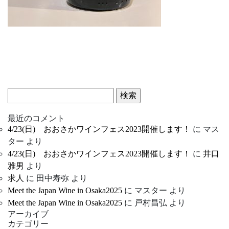
検
索:
最近のコメント
4/23(日) おおさかワインフェス2023開催します！
に
マス
ター
より
4/23(日) おおさかワインフェス2023開催します！
に
井口
雅男
より
求人
に
田中寿弥
より
Meet the Japan Wine in Osaka2025
に
マスター
より
Meet the Japan Wine in Osaka2025
に
戸村昌弘
より
アーカイブ
カテゴリー