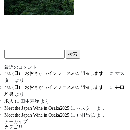
検
索:
最近のコメント
4/23(日) おおさかワインフェス2023開催します！
に
マス
ター
より
4/23(日) おおさかワインフェス2023開催します！
に
井口
雅男
より
求人
に
田中寿弥
より
Meet the Japan Wine in Osaka2025
に
マスター
より
Meet the Japan Wine in Osaka2025
に
戸村昌弘
より
アーカイブ
カテゴリー