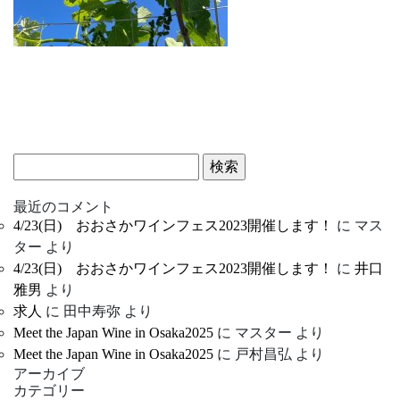
検
索:
最近のコメント
4/23(日) おおさかワインフェス2023開催します！
に
マス
ター
より
4/23(日) おおさかワインフェス2023開催します！
に
井口
雅男
より
求人
に
田中寿弥
より
Meet the Japan Wine in Osaka2025
に
マスター
より
Meet the Japan Wine in Osaka2025
に
戸村昌弘
より
アーカイブ
カテゴリー