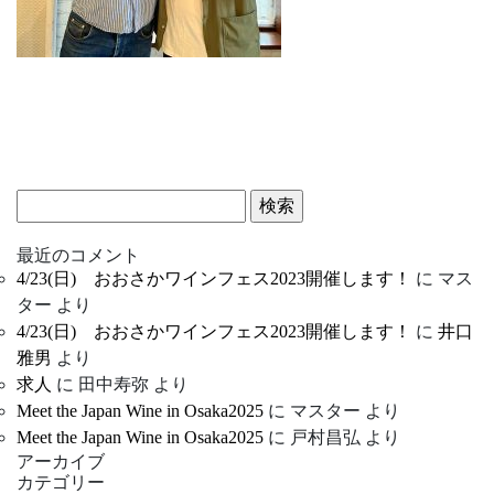
検
索:
最近のコメント
4/23(日) おおさかワインフェス2023開催します！
に
マス
ター
より
4/23(日) おおさかワインフェス2023開催します！
に
井口
雅男
より
求人
に
田中寿弥
より
Meet the Japan Wine in Osaka2025
に
マスター
より
Meet the Japan Wine in Osaka2025
に
戸村昌弘
より
アーカイブ
カテゴリー