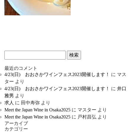
検
索:
最近のコメント
4/23(日) おおさかワインフェス2023開催します！
に
マス
ター
より
4/23(日) おおさかワインフェス2023開催します！
に
井口
雅男
より
求人
に
田中寿弥
より
Meet the Japan Wine in Osaka2025
に
マスター
より
Meet the Japan Wine in Osaka2025
に
戸村昌弘
より
アーカイブ
カテゴリー