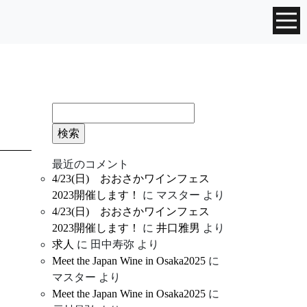
検
索:
最近のコメント
4/23(日) おおさかワインフェス
2023開催します！
に
マスター
より
4/23(日) おおさかワインフェス
2023開催します！
に
井口雅男
より
求人
に
田中寿弥
より
Meet the Japan Wine in Osaka2025
に
マスター
より
Meet the Japan Wine in Osaka2025
に