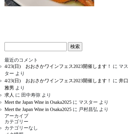
検
索:
最近のコメント
4/23(日) おおさかワインフェス2023開催します！
に
マス
ター
より
4/23(日) おおさかワインフェス2023開催します！
に
井口
雅男
より
求人
に
田中寿弥
より
Meet the Japan Wine in Osaka2025
に
マスター
より
Meet the Japan Wine in Osaka2025
に
戸村昌弘
より
アーカイブ
カテゴリー
カテゴリーなし