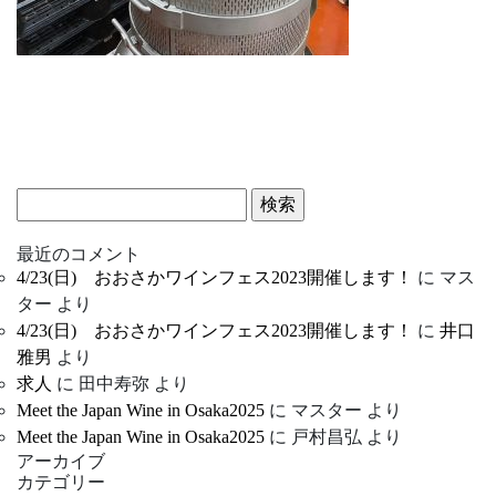
検
索:
最近のコメント
4/23(日) おおさかワインフェス2023開催します！
に
マス
ター
より
4/23(日) おおさかワインフェス2023開催します！
に
井口
雅男
より
求人
に
田中寿弥
より
Meet the Japan Wine in Osaka2025
に
マスター
より
Meet the Japan Wine in Osaka2025
に
戸村昌弘
より
アーカイブ
カテゴリー