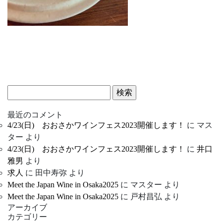
検
索:
最近のコメント
4/23(日) おおさかワインフェス2023開催します！
に
マス
ター
より
4/23(日) おおさかワインフェス2023開催します！
に
井口
雅男
より
求人
に
田中寿弥
より
Meet the Japan Wine in Osaka2025
に
マスター
より
Meet the Japan Wine in Osaka2025
に
戸村昌弘
より
アーカイブ
カテゴリー