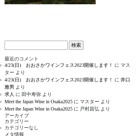
検
索:
最近のコメント
4/23(日) おおさかワインフェス2023開催します！
に
マス
ター
より
4/23(日) おおさかワインフェス2023開催します！
に
井口
雅男
より
求人
に
田中寿弥
より
Meet the Japan Wine in Osaka2025
に
マスター
より
Meet the Japan Wine in Osaka2025
に
戸村昌弘
より
アーカイブ
カテゴリー
カテゴリーなし
メタ情報