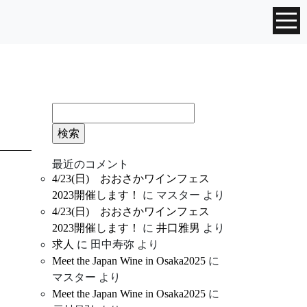
検
索:
最近のコメント
4/23(日) おおさかワインフェス
2023開催します！
に
マスター
より
4/23(日) おおさかワインフェス
2023開催します！
に
井口雅男
より
求人
に
田中寿弥
より
Meet the Japan Wine in Osaka2025
に
マスター
より
Meet the Japan Wine in Osaka2025
に