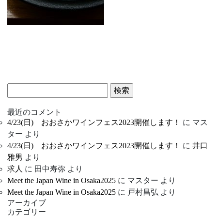
検
索:
最近のコメント
4/23(日) おおさかワインフェス2023開催します！
に
マス
ター
より
4/23(日) おおさかワインフェス2023開催します！
に
井口
雅男
より
求人
に
田中寿弥
より
Meet the Japan Wine in Osaka2025
に
マスター
より
Meet the Japan Wine in Osaka2025
に
戸村昌弘
より
アーカイブ
カテゴリー