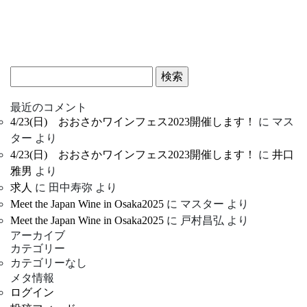
検
索:
最近のコメント
4/23(日) おおさかワインフェス2023開催します！
に
マス
ター
より
4/23(日) おおさかワインフェス2023開催します！
に
井口
雅男
より
求人
に
田中寿弥
より
Meet the Japan Wine in Osaka2025
に
マスター
より
Meet the Japan Wine in Osaka2025
に
戸村昌弘
より
アーカイブ
カテゴリー
カテゴリーなし
メタ情報
ログイン