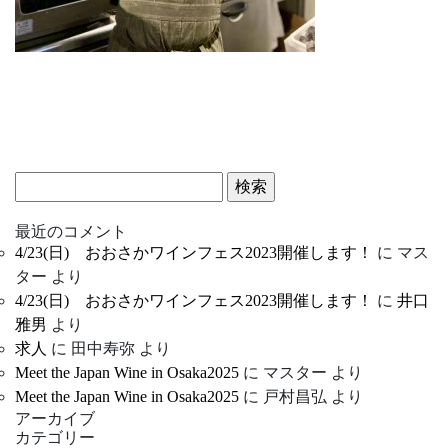
検
索:
最近のコメント
4/23(日) おおさかワインフェス2023開催します！
に
マス
ター
より
4/23(日) おおさかワインフェス2023開催します！
に
井口
雅男
より
求人
に
田中寿弥
より
Meet the Japan Wine in Osaka2025
に
マスター
より
Meet the Japan Wine in Osaka2025
に
戸村昌弘
より
アーカイブ
カテゴリー