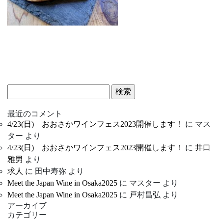
検
索:
最近のコメント
4/23(日) おおさかワインフェス2023開催します！
に
マス
ター
より
4/23(日) おおさかワインフェス2023開催します！
に
井口
雅男
より
求人
に
田中寿弥
より
Meet the Japan Wine in Osaka2025
に
マスター
より
Meet the Japan Wine in Osaka2025
に
戸村昌弘
より
アーカイブ
カテゴリー