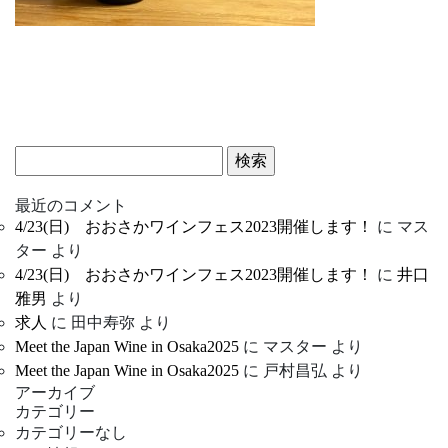
検
索:
最近のコメント
4/23(日) おおさかワインフェス2023開催します！
に
マス
ター
より
4/23(日) おおさかワインフェス2023開催します！
に
井口
雅男
より
求人
に
田中寿弥
より
Meet the Japan Wine in Osaka2025
に
マスター
より
Meet the Japan Wine in Osaka2025
に
戸村昌弘
より
アーカイブ
カテゴリー
カテゴリーなし