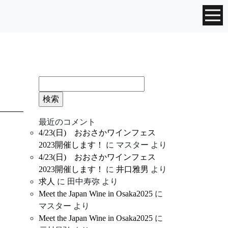
検
索:
最近のコメント
4/23(日) おおさかワインフェス
2023開催します！
に
マスター
より
4/23(日) おおさかワインフェス
2023開催します！
に
井口雅男
より
求人
に
田中寿弥
より
Meet the Japan Wine in Osaka2025
に
マスター
より
Meet the Japan Wine in Osaka2025
に