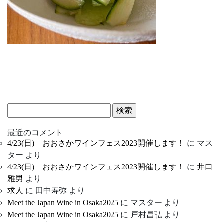
検
索:
最近のコメント
4/23(日) おおさかワインフェス2023開催します！
に
マス
ター
より
4/23(日) おおさかワインフェス2023開催します！
に
井口
雅男
より
求人
に
田中寿弥
より
Meet the Japan Wine in Osaka2025
に
マスター
より
Meet the Japan Wine in Osaka2025
に
戸村昌弘
より