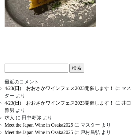
検
索:
最近のコメント
4/23(日) おおさかワインフェス2023開催します！
に
マス
ター
より
4/23(日) おおさかワインフェス2023開催します！
に
井口
雅男
より
求人
に
田中寿弥
より
Meet the Japan Wine in Osaka2025
に
マスター
より
Meet the Japan Wine in Osaka2025
に
戸村昌弘
より