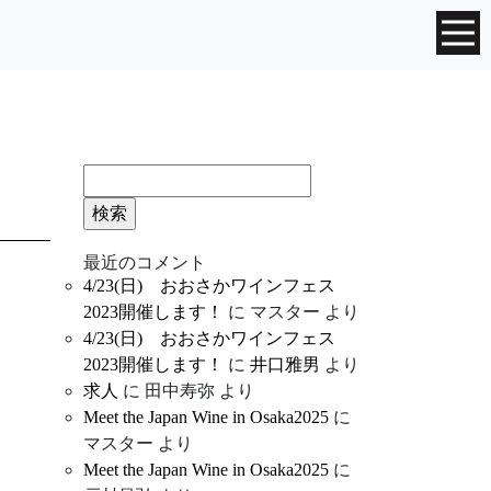
検
索:
最近のコメント
4/23(日) おおさかワインフェス
2023開催します！
に
マスター
より
4/23(日) おおさかワインフェス
2023開催します！
に
井口雅男
より
求人
に
田中寿弥
より
Meet the Japan Wine in Osaka2025
に
マスター
より
Meet the Japan Wine in Osaka2025
に